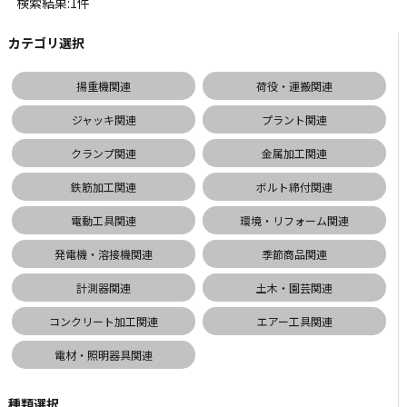
検索結果:1件
カテゴリ選択
揚重機関連
荷役・運搬関連
ジャッキ関連
プラント関連
クランプ関連
金属加工関連
鉄筋加工関連
ボルト締付関連
電動工具関連
環境・リフォーム関連
発電機・溶接機関連
季節商品関連
計測器関連
土木・園芸関連
コンクリート加工関連
エアー工具関連
電材・照明器具関連
種類選択