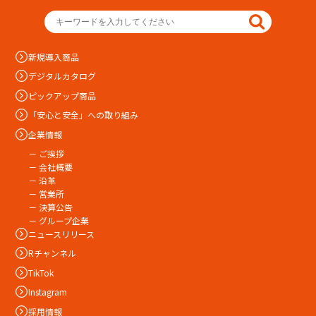
新規導入商品
デジタルカタログ
ピックアップ商品
「安心と安全」への取り組み
企業情報
－ ご挨拶
－ 会社概要
－ 沿革
－ 営業所
－ 決算公告
－ グループ企業
ニュースリリース
Rチャンネル
TikTok
Instagram
採用情報