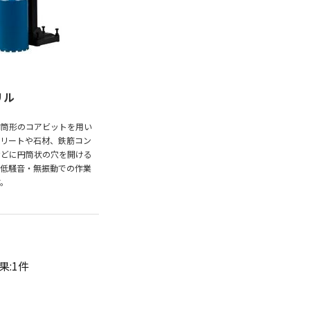
リル
円筒形のコアビットを用い
クリートや石材、鉄筋コン
などに円筒状の穴を開ける
。低騒音・無振動での作業
す。
果:1件