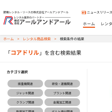
ニュースリリー
建機レンタル・リースの株式会社アールアンドアール
ホーム
レン
ホーム
レンタル商品検索
検索条件の結果
コアドリル
「
」を含む検索結果
カテゴリ選択
揚重機関連
荷役・運搬関連
ジャッキ関連
プラント関連
クランプ関連
金属加工関連
鉄筋加工関連
ボルト締付関連