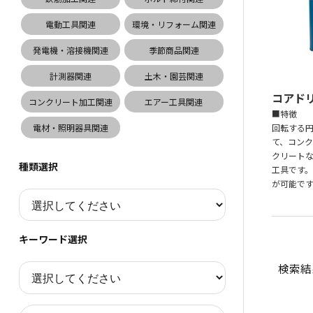
電動工具関連
環境・リフォーム関連
発電機・溶接機関連
季節商品関連
計測器関連
土木・園芸関連
コアド
コンクリート加工関連
エアー工具関連
■特徴
電材・照明器具関連
回転する
て、コン
クリート
種類選択
工具です
が可能で
キーワード選択
検索結