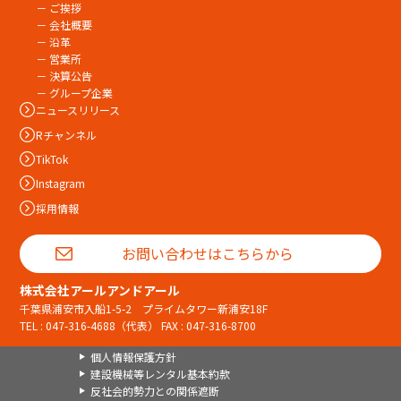
－ ご挨拶
－ 会社概要
－ 沿革
－ 営業所
－ 決算公告
－ グループ企業
ニュースリリース
Rチャンネル
TikTok
Instagram
採用情報
お問い合わせはこちらから
株式会社アールアンドアール
千葉県浦安市入船1-5-2 プライムタワー新浦安18F
TEL :
047-316-4688
（代表） FAX : 047-316-8700
個人情報保護方針
建設機械等レンタル基本約款
反社会的勢力との関係遮断