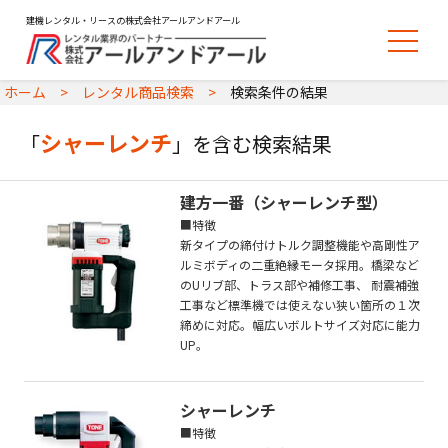
建機レンタル・リースの株式会社アールアンドアール
ホーム
レンタル商品検索
検索条件の結果
シャーレンチ
「
」を含む検索結果
建方一番（シャーレンチ型）
■特徴
新タイプの締付けトルク調整機能や高剛性ア
ルミボディの二重絶縁モータ採用。橋梁など
のUリブ部、トラス部や補修工事、 耐震補強
工事など標準機では使えない狭い箇所の１次
締めに対応。幅広いボルトサイズ対応に能力
UP。
シャーレンチ
■特徴