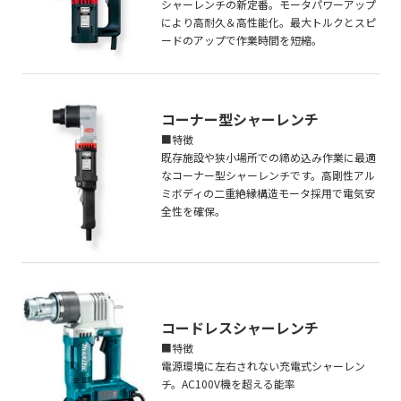
シャーレンチの新定番。モータパワーアップ
により高耐久＆高性能化。最大トルクとスピ
ードのアップで作業時間を短縮。
コーナー型シャーレンチ
■特徴
既存施設や狭小場所での締め込み作業に最適
なコーナー型シャーレンチです。高剛性アル
ミボディの二重絶縁構造モータ採用で電気安
全性を確保。
コードレスシャーレンチ
■特徴
電源環境に左右されない充電式シャーレン
チ。AC100V機を超える能率