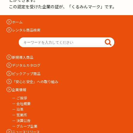
この認定を受けた企業の証が、「くるみんマーク」です。
ホーム
レンタル商品検索
新規導入商品
デジタルカタログ
ピックアップ商品
「安心と安全」への取り組み
企業情報
－ ご挨拶
－ 会社概要
－ 沿革
－ 営業所
－ 決算公告
－ グループ企業
ニュースリリース