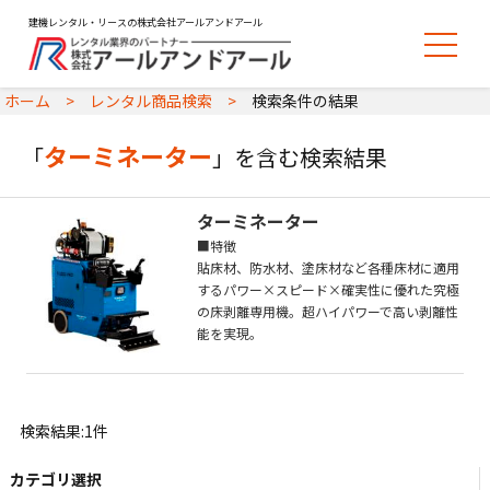
建機レンタル・リースの株式会社アールアンドアール
ホーム
レンタル商品検索
検索条件の結果
ターミネーター
「
」を含む検索結果
ターミネーター
■特徴
貼床材、防水材、塗床材など各種床材に適用
するパワー×スピード×確実性に優れた究極
の床剥離専用機。超ハイパワーで高い剥離性
能を実現。
検索結果:1件
カテゴリ選択