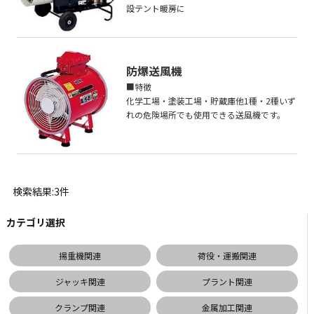
設テント暖房に
防爆送風機
■特徴
化学工場・塗装工場・貯蔵庫他1種・2種いず
れの危険場所でも使用できる送風機です。
検索結果:3件
カテゴリ選択
揚重機関連
荷役・運搬関連
ジャッキ関連
プラント関連
クランプ関連
金属加工関連