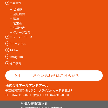
企業情報
－ ご挨拶
－ 会社概要
－ 沿革
－ 営業所
－ 決算公告
－ グループ企業
ニュースリリース
Rチャンネル
TikTok
Instagram
採用情報
お問い合わせはこちらから
株式会社アールアンドアール
千葉県浦安市入船1-5-2 プライムタワー新浦安18F
TEL :
047-316-4688
（代表） FAX : 047-316-8700
個人情報保護方針
建設機械等レンタル基本約款