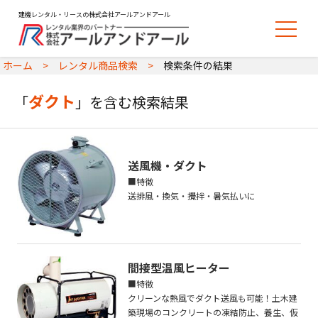
建機レンタル・リースの株式会社アールアンドアール
ホーム
レンタル商品検索
検索条件の結果
ダクト
「
」を含む検索結果
送風機・ダクト
■特徴
送排風・換気・攪拌・暑気払いに
間接型温風ヒーター
■特徴
クリーンな熱風でダクト送風も可能！土木建
築現場のコンクリートの凍結防止、養生、仮