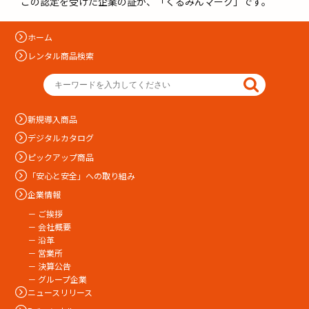
この認定を受けた企業の証が、「くるみんマーク」です。
ホーム
レンタル商品検索
新規導入商品
デジタルカタログ
ピックアップ商品
「安心と安全」への取り組み
企業情報
－ ご挨拶
－ 会社概要
－ 沿革
－ 営業所
－ 決算公告
－ グループ企業
ニュースリリース