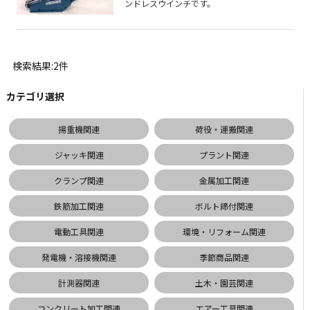
ンドレスウインチです。
検索結果:2件
カテゴリ選択
揚重機関連
荷役・運搬関連
ジャッキ関連
プラント関連
クランプ関連
金属加工関連
鉄筋加工関連
ボルト締付関連
電動工具関連
環境・リフォーム関連
発電機・溶接機関連
季節商品関連
計測器関連
土木・園芸関連
コンクリート加工関連
エアー工具関連