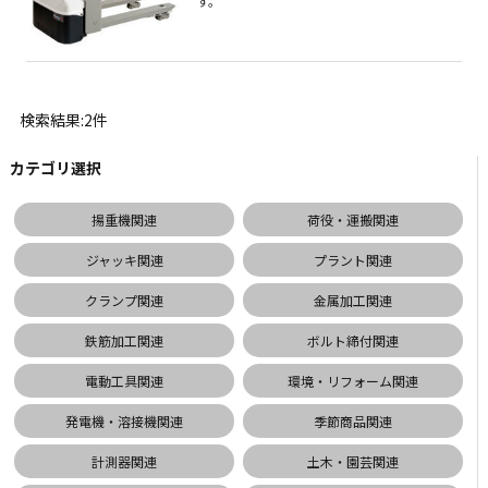
す。
検索結果:2件
カテゴリ選択
揚重機関連
荷役・運搬関連
ジャッキ関連
プラント関連
クランプ関連
金属加工関連
鉄筋加工関連
ボルト締付関連
電動工具関連
環境・リフォーム関連
発電機・溶接機関連
季節商品関連
計測器関連
土木・園芸関連