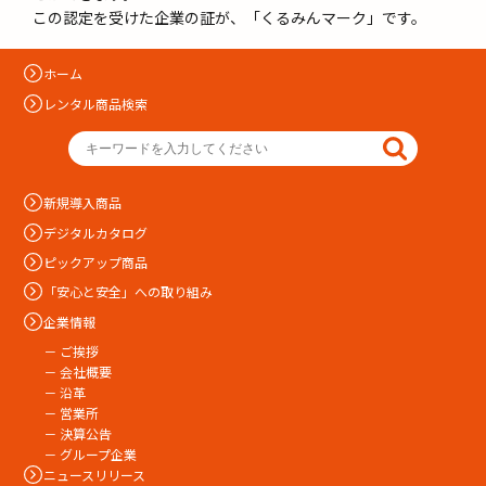
この認定を受けた企業の証が、「くるみんマーク」です。
ホーム
レンタル商品検索
新規導入商品
デジタルカタログ
ピックアップ商品
「安心と安全」への取り組み
企業情報
－ ご挨拶
－ 会社概要
－ 沿革
－ 営業所
－ 決算公告
－ グループ企業
ニュースリリース