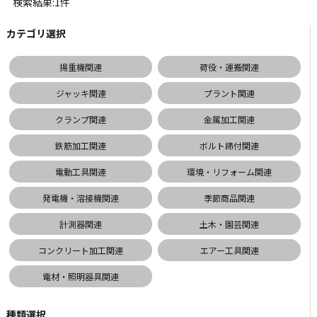
検索結果:1件
カテゴリ選択
揚重機関連
荷役・運搬関連
ジャッキ関連
プラント関連
クランプ関連
金属加工関連
鉄筋加工関連
ボルト締付関連
電動工具関連
環境・リフォーム関連
発電機・溶接機関連
季節商品関連
計測器関連
土木・園芸関連
コンクリート加工関連
エアー工具関連
電材・照明器具関連
種類選択