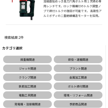
溶融亜鉛めっき高力六角ボルト用１次締め専
用レンチです。ロック機構付のトルク調整ノ
ブで締付トルクの強弱が可能です。 高剛性ア
ルミボディの二重絶縁構造モーターを採用。
検索結果:2件
カテゴリ選択
揚重機関連
荷役・運搬関連
ジャッキ関連
プラント関連
クランプ関連
金属加工関連
鉄筋加工関連
ボルト締付関連
電動工具関連
環境・リフォーム関連
発電機・溶接機関連
季節商品関連