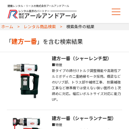
建機レンタル・リースの株式会社アールアンドアール
ホーム
レンタル商品検索
検索条件の結果
建方一番
「
」を含む検索結果
建方一番（シャーレンチ型）
■特徴
新タイプの締付けトルク調整機能や高剛性ア
ルミボディの二重絶縁モータ採用。橋梁など
のUリブ部、トラス部や補修工事、 耐震補強
工事など標準機では使えない狭い箇所の１次
締めに対応。幅広いボルトサイズ対応に能力
UP。
建方一番（シャーランナー型）
■特徴