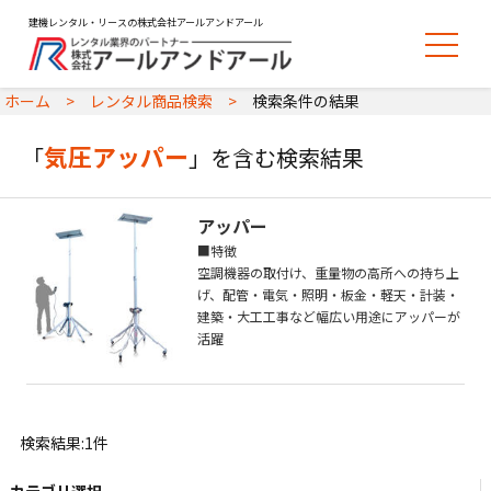
建機レンタル・リースの株式会社アールアンドアール
ホーム
レンタル商品検索
検索条件の結果
気圧アッパー
「
」を含む検索結果
アッパー
■特徴
空調機器の取付け、重量物の高所への持ち上
げ、配管・電気・照明・板金・軽天・計装・
建築・大工工事など幅広い用途にアッパーが
活躍
検索結果:1件
カテゴリ選択