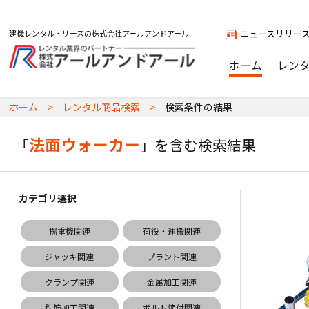
ニュースリリー
建機レンタル・リースの株式会社アールアンドアール
ホーム
レン
ホーム
レンタル商品検索
検索条件の結果
法面ウォーカー
「
」を含む検索結果
カテゴリ選択
揚重機関連
荷役・運搬関連
ジャッキ関連
プラント関連
クランプ関連
金属加工関連
鉄筋加工関連
ボルト締付関連