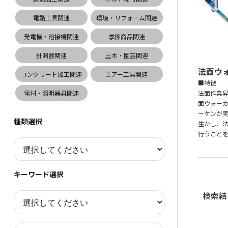
電動工具関連
環境・リフォーム関連
発電機・溶接機関連
季節商品関連
計測器関連
土木・園芸関連
法面ウ
コンクリート加工関連
エアー工具関連
■特徴
電材・照明器具関連
法面作業
面ウォーカ
ーケンが
種類選択
生かし、
行うこと
キーワード選択
検索結