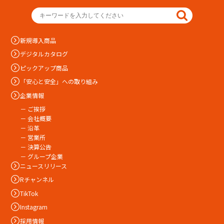
新規導入商品
デジタルカタログ
ピックアップ商品
「安心と安全」への取り組み
企業情報
－ ご挨拶
－ 会社概要
－ 沿革
－ 営業所
－ 決算公告
－ グループ企業
ニュースリリース
Rチャンネル
TikTok
Instagram
採用情報