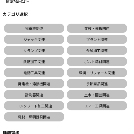
検索結果:1件
カテゴリ選択
揚重機関連
荷役・運搬関連
ジャッキ関連
プラント関連
クランプ関連
金属加工関連
鉄筋加工関連
ボルト締付関連
電動工具関連
環境・リフォーム関連
発電機・溶接機関連
季節商品関連
計測器関連
土木・園芸関連
コンクリート加工関連
エアー工具関連
電材・照明器具関連
種類選択