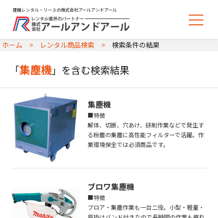
建機レンタル・リースの株式会社アールアンドアール
ホーム
レンタル商品検索
検索条件の結果
集塵機
「
」を含む検索結果
集塵機
■特徴
解体、切断、穴あけ、研削作業などで発生す
る粉塵の集塵に高性能フィルターで活躍。作
業環境保全では必須商品です。
ブロワ集塵機
■特徴
ブロア・集塵作業も一台二役。小型・軽量・
肩掛けバンド付きなので長時間の作業も疲れ